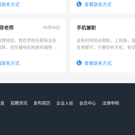
看联系方式
查看联系方式
导老师
08月08日
手机兼职
教育经验，曾在学校任职班主任
没有时间地点限制，上班族，
教师，也在辅导机构担任辅导教
生党都可，只要你有手机，有
周一至周五辅导老师的工作
间，一单一结，一天二三十不
勤快的四五十，每天挣零花钱
看联系方式
查看联系方式
信息
招聘资讯
发布简历
企业入驻
会员中心
法律申明
们