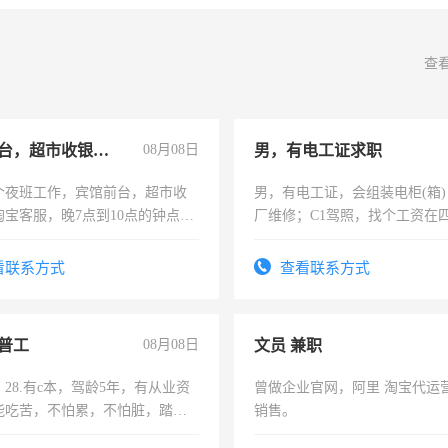
查
宾馆前台，超市收银员，淘宝客服
08月08日
男，有电工证求职
个夜班工作，宾馆前台，超市收
男，有电工证，会组装电柜(箱
淘宝客服，晚7点到10点的钟点
厂维修；C1驾照，找个工资在
烦看到的老板加我微信聊，手机
上，枣强县以外需要有住宿，
信
电话
看联系方式
查看联系方式
普工
08月08日
文员 兼职
28.有c本，驾龄5年，有从业资
曾做企业官网，阿里 淘宝代运
能吃苦，不怕累，不怕脏，踏
销售。
求稳定工作一份，保险不干